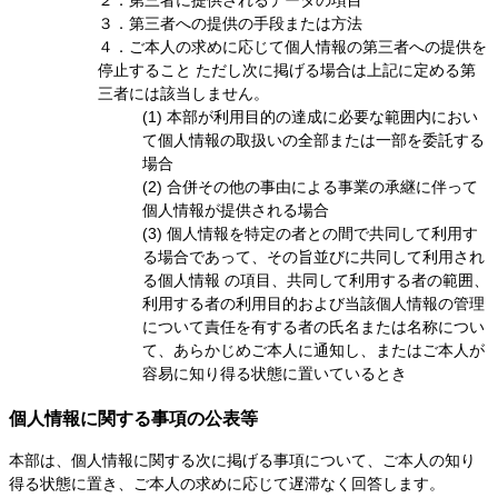
２．第三者に提供されるデータの項目
３．第三者への提供の手段または方法
４．ご本人の求めに応じて個人情報の第三者への提供を
停止すること ただし次に掲げる場合は上記に定める第
三者には該当しません。
(1) 本部が利用目的の達成に必要な範囲内におい
て個人情報の取扱いの全部または一部を委託する
場合
(2) 合併その他の事由による事業の承継に伴って
個人情報が提供される場合
(3) 個人情報を特定の者との間で共同して利用す
る場合であって、その旨並びに共同して利用され
る個人情報 の項目、共同して利用する者の範囲、
利用する者の利用目的および当該個人情報の管理
について責任を有する者の氏名または名称につい
て、あらかじめご本人に通知し、またはご本人が
容易に知り得る状態に置いているとき
個人情報に関する事項の公表等
本部は、個人情報に関する次に掲げる事項について、ご本人の知り
得る状態に置き、ご本人の求めに応じて遅滞なく回答します。